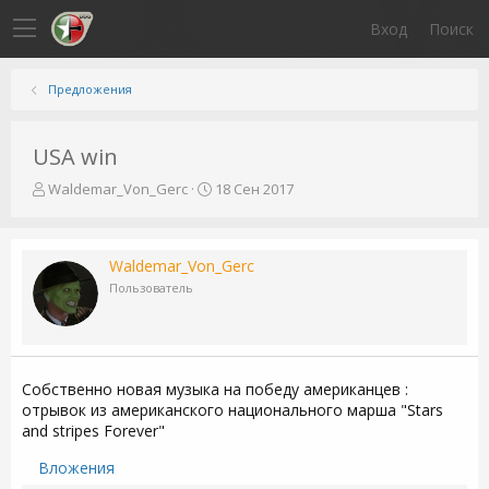
Вход
Поиск
Предложения
USA win
А
Д
Waldemar_Von_Gerc
18 Сен 2017
в
а
т
т
о
а
Waldemar_Von_Gerc
р
н
т
а
Пользователь
е
ч
м
а
ы
л
а
Собственно новая музыка на победу американцев :
отрывок из американского национального марша "Stars
and stripes Forever"
Вложения