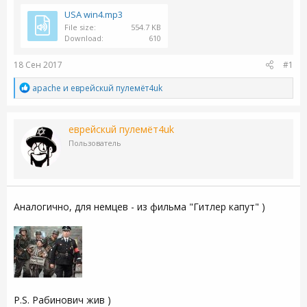
USA win4.mp3
File size
554.7 KB
Download
610
18 Сен 2017
#1
Р
apache
и
eвpeйcкuй пyлeмёт4uk
е
а
к
eвpeйcкuй пyлeмёт4uk
ц
и
Пользователь
и
:
Аналогично, для немцев - из фильма "Гитлер капут" )
P.S. Рабинович жив )