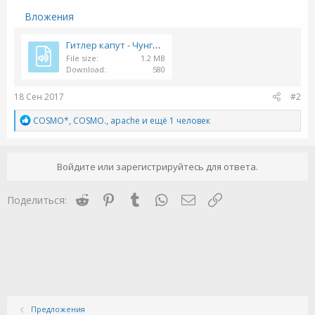
Вложения
Гитлер капут - Чунга-Чанга на немецком.mp3
File size
1.2 MB
Download
580
18 Сен 2017
#2
Р
COSMO*
,
COSMO.
,
apache
и ещё 1 человек
е
а
к
ц
Войдите или зарегистрируйтесь для ответа.
и
и
Reddit
Pinterest
Tumblr
WhatsApp
Электронная почта
Ссылка
:
Поделиться:
Предложения