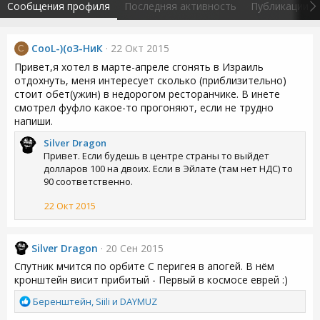
Сообщения профиля
Последняя активность
Публикации
СooL-)(oЗ-НиК
22 Окт 2015
С
Привет,я хотел в марте-апреле сгонять в Израиль
отдохнуть, меня интересует сколько (приблизительно)
стоит обет(ужин) в недорогом ресторанчике. В инете
смотрел фуфло какое-то прогоняют, если не трудно
напиши.
Silver Dragon
Привет. Если будешь в центре страны то выйдет
долларов 100 на двоих. Если в Эйлате (там нет НДС) то
90 соответственно.
22 Окт 2015
Silver Dragon
20 Сен 2015
Спутник мчится по орбите С перигея в апогей. В нём
кронштейн висит прибитый - Первый в космосе еврей :)
Р
Бeренштейн
,
Siili
и
DAYMUZ
е