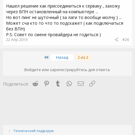
Нашел решение как присоединиться к серваку , захожу
через ВПН остановленный на компьютере ...
Но вот пинг не шуточный ( за лаги то вообще молчу ) ...
Может сча кто то что то подскажет ( как подключаться
без ВПН)
P.S. Совет по смене провайдера не годиться )
22 Апр 2019
#26
First
Назад
2 из 2
Войдите или зарегистрируйтесь для ответа.
Reddit
Pinterest
Tumblr
WhatsApp
Электронная почта
Ссылка
Поделиться:
Технический подфорум