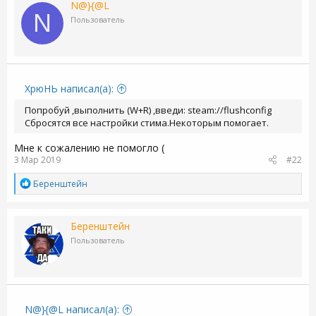
N@}{@L
N
Пользователь
ХрюНЬ написал(а):
Попробуй ,выполнить (W+R) ,введи: steam://flushconfig
Сбросятся все настройки стима.Некоторым помогает.
Мне к сожалению не помогло (
3 Мар 2019
#22
Р
Бeренштейн
е
а
к
Бeренштейн
ц
и
Пользователь
и
:
N@}{@L написал(а):